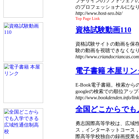
ブデザインのソフトウェアの最新統
のプロフェッショナルにな
http://www.host-seo.biz/
Top Page Link
資格試験動画110
資格試験サイトの動画を保存
験の動画を視聴できなくな
http://www.criandocriancas.com
電子書籍 本屋リン
E-Book電子書籍。検索
googleの検索での順位アップ
http://www.bookdenden.info/link
全国どこからでも
勇志国際高等学校は、広域
ス，インターネットコース
際高等学校独自の録画授業